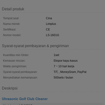
Detail produk
Tempat asal:
Cina
Nama merek:
Limplus
Sertifikasi:
CE
Nomor model:
LS-1601G
Syarat-syarat pembayaran & pengiriman
Kuantitas min Order:
1set
Kemasan rincian:
Ekspor kayu kasus
Waktu pengiriman:
7 ~ 10 hari kerja
Syarat-syarat pembayaran:
T/T, , MoneyGram, PayPal
Menyediakan kemampuan:
500sets / bulan
Deskripsi
Ultrasonic Golf Club Cleaner