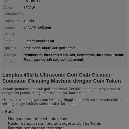
Model:
LS-1601G
Daya
1500W
Pemanasan:
Kapasitas:
49 liter
Ukuran
400x350x350mm
Tangki:
Timer:
5 menit otomatis off
Aplikasi:
profesional untuk klub golf bersih
Pembersih Ultrasonik Klub Golf
Pembersih Ultrasonik Besar
Cahaya
,
,
Mesin pembersih bola golf ultrasonik
Tinggi:
Limplus 40kHz Ultrasonic Golf Club Cleaner
Sonicator Cleaning Machine dengan Coin Token
Metode pembersihan klub golf tradisional: Bersihkan dengan tangan dan sikat
dengan air panas. Mengambil setidaknya 30minutes
Ultrasonic cleaning: gunakan teknologi tinggi ultrasonik untuk membersihkan
set lengkap golf dalam waktu sekitar 3minutes.
Fitur:
Dengan counter inset untuk koin
Kastor dengan rem, mudah bergerak dan berhenti.
Dengan pemanasan termostat