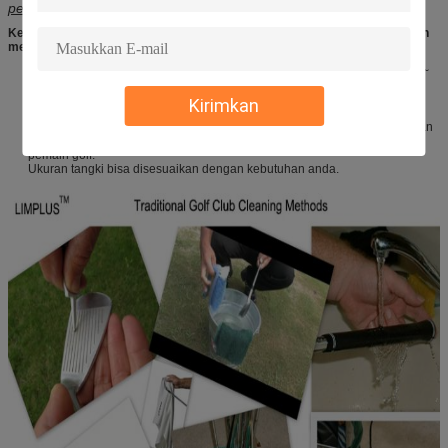
pembersihan dapat diatur berdasarkan kebutuhan Anda.
Keuntungan dari pembersih lapangan golf ultrasonik dibandingkan dengan
metode pembersihan tradisional:
Menghemat waktu. Limplus biaya pembersih ultrasonik sekitar HANYA 2 ~
3minutes untuk seluruh rangkaian bersih. Dibersihkan dengan biaya
tangan sekitar setengah jam untuk hanya 1 golf club.
Kirimkan
Hemat biaya tenaga kerja. Membuat tangan bebas dari cairan.
Tidak ada kerusakan potensial pada golf club selama proses pembersihan
Menghasilkan uang melalui memberikan layanan pembersihan kepada
pemain golf.
Ukuran tangki bisa disesuaikan dengan kebutuhan anda.