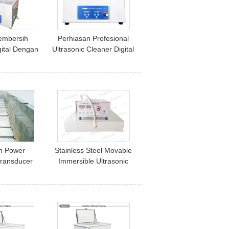
Pembersih
Perhiasan Profesional
gital Dengan
Ultrasonic Cleaner Digital
ahan Bakar
22 Liter Ultrasonic Water
embersih
Bath
h Power
Stainless Steel Movable
Transducer
Immersible Ultrasonic
r Untuk
Transducer Pack 1200W
ak Bernoda,
28kHz LS-24T
304