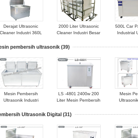
Derajat Ultrasonic
2000 Liter Ultrasonic
500L Car P
Cleaner Industri 360L
Cleaner Industri Besar
Industrial 
engan Angkat Penumat
Untuk Komponen
Cleaner 
dan Permukaan Minyak
Pesawat Degrease
4500W Ultra
esin pembersih ultrasonik
(39)
Skimmer
40k
Mesin Pembersih
LS -4801 2400w 200
Mesin Pe
Ultrasonik Industri
Liter Mesin Pembersih
Ultrasonik
Stainless Steel 28kHz
Ultrasonic Carbon
Pemeliharaa
Dengan Rinsing Drying
Particulate Filters
Untuk K
mbersih Ultrasonik Digital
(31)
Tank
Berminya
Degr