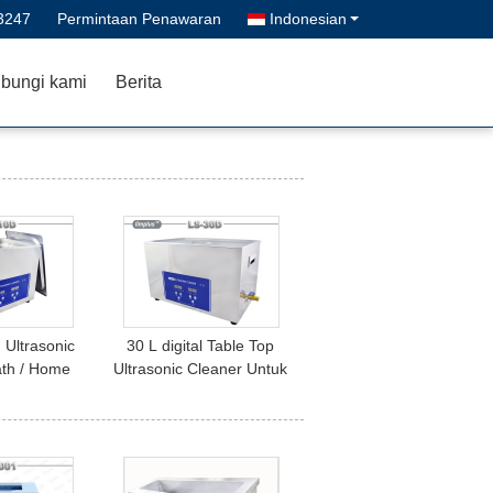
3247
Permintaan Penawaran
Indonesian
bungi kami
Berita
 Ultrasonic
30 L digital Table Top
ath / Home
Ultrasonic Cleaner Untuk
ry Cleaner
Circuit Board Elektronik /
apacity
Bagian Hardware