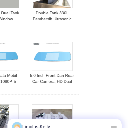
l Dual Tank
Double Tank 330L
 Window
Pembersih Ultrasonic
ind Cleaner,
Besar, Pembersih Kaca
 Long
Venesia Window Blinds
Cleaning
ata Mobil
5.0 Inch Front Dan Rear
 1080P, 5
Car Camera, HD Dual
ror Mirror
Camera Car Dvr Dengan
era
70 Degree Wide View
Angle
Limplus-Kelly