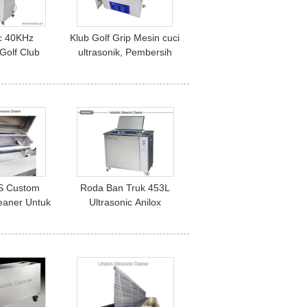
c 40KHz
Klub Golf Grip Mesin cuci
 Golf Club
ultrasonik, Pembersih
Machine
Ultrasonik Rumah
ngsi Coin
Tangga Kapasitas Besar
30 Liter
S Custom
Roda Ban Truk 453L
leaner Untuk
Ultrasonic Anilox
x Rolls Ink
Cleaner, Alat Pembersih
Anilox Roller