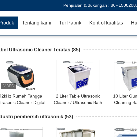
Penjualan & dukungan :
86--1500208
Produk
Tentang kami
Tur Pabrik
Kontrol kualitas
Hu
bel Ultrasonic Cleaner Teratas
(85)
42kHz Rumah Tangga
2 Liter Table Ultrasonic
10 Liter Gun
ltrasonic Cleaner Digital
Cleaner / Ultrasonic Bath
Cleaning B
Untuk Perhiasan Watch
Digital Timer Dan Heater
Sonic Jewel
Dengan 5 Siklus Timer
Large C
dustri pembersih ultrasonik
(53)