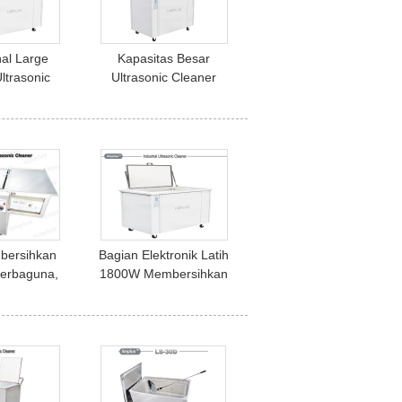
nal Large
Kapasitas Besar
ltrasonic
Ultrasonic Cleaner
000 Liter
Stainless Steel Dengan
c Washing
Rinsing Tank
gital Timer
rol
bersihkan
Bagian Elektronik Latih
Serbaguna,
1800W Membersihkan
rsih Gigi
Ultrasonic dengan
k Dengan
Keranjang Khusus
isi Bersih