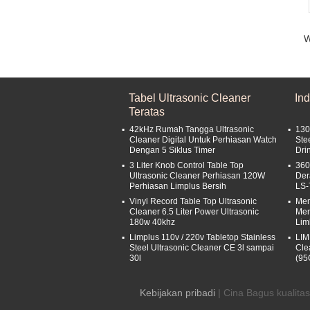
W
Tabel Ultrasonic Cleaner
Ind
Teratas
42kHz Rumah Tangga Ultrasonic
130
Cleaner Digital Untuk Perhiasan Watch
Ste
Dengan 5 Siklus Timer
Dri
3 Liter Knob Control Table Top
360
Ultrasonic Cleaner Perhiasan 120W
Der
Perhiasan Limplus Bersih
LS-
Vinyl Record Table Top Ultrasonic
Mem
Cleaner 6.5 Liter Power Ultrasonic
Mem
180w 40khz
Lim
Limplus 110v / 220v Tabletop Stainless
LIM
Steel Ultrasonic Cleaner CE 3l sampai
Cle
30l
(95
Kebijakan pribadi
| Cina Bagus kualitas