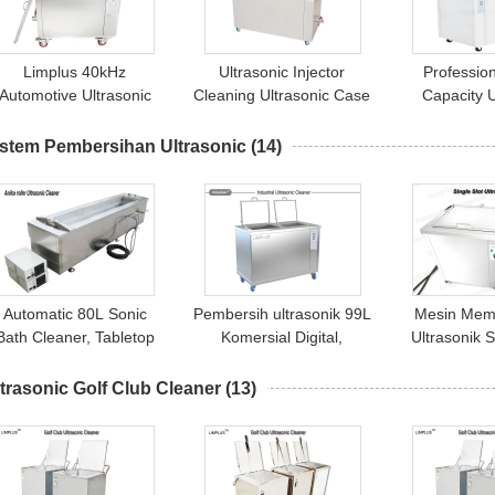
Limplus 40kHz
Ultrasonic Injector
Professio
Automotive Ultrasonic
Cleaning Ultrasonic Case
Capacity U
Cleaner Diesel Fuel
Cleaner, Cleaner
Cleaner, 1
Injector Cleaning with
Ultrasonic Dipanaskan
Ultrasoni
istem Pembersihan Ultrasonic
(14)
Basket
Dengan Generator
Equipment Di
Seperasi
Cont
Automatic 80L Sonic
Pembersih ultrasonik 99L
Mesin Mem
Bath Cleaner, Tabletop
Komersial Digital,
Ultrasonik 
Ultrasonic Cleaner
Pembersih Karbon
Gigi Pembe
Carburetor
Ultrasonik Dengan
Ultrasoni
trasonic Golf Club Cleaner
(13)
Pembilasan
Bahan Pres