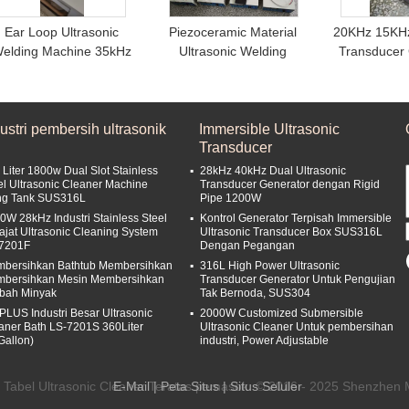
Ear Loop Ultrasonic
Piezoceramic Material
20KHz 15KHz
elding Machine 35kHz
Ultrasonic Welding
Transducer 
800W Kuat Daya AC
Transducer 2000W
Cetakan M
220V Manual
Untuk Mesin Masker
Lembar Pla
Wajah
ustri pembersih ultrasonik
Immersible Ultrasonic
Transducer
 Liter 1800w Dual Slot Stainless
28kHz 40kHz Dual Ultrasonic
el Ultrasonic Cleaner Machine
Transducer Generator dengan Rigid
ng Tank SUS316L
Pipe 1200W
0W 28kHz Industri Stainless Steel
Kontrol Generator Terpisah Immersible
ajat Ultrasonic Cleaning System
Ultrasonic Transducer Box SUS316L
7201F
Dengan Pegangan
bersihkan Bathtub Membersihkan
316L High Power Ultrasonic
bersihkan Mesin Membersihkan
Transducer Generator Untuk Pengujian
bah Minyak
Tak Bernoda, SUS304
PLUS Industri Besar Ultrasonic
2000W Customized Submersible
aner Bath LS-7201S 360Liter
Ultrasonic Cleaner Untuk pembersihan
Gallon)
industri, Power Adjustable
 Tabel Ultrasonic Cleaner Teratas pemasok. © 2016 - 2025 Shenzhen Me
E-Mail
|
Peta Situs
| Situs Seluler