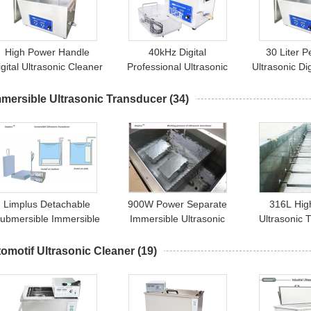
High Power Handle
40kHz Digital
30 Liter 
igital Ultrasonic Cleaner
Professional Ultrasonic
Ultrasonic Di
arge Plating Permukaan
Cleaner, Pembersih
Injector B
Finishing
Instrumen Bedah
Diesel P
mersible Ultrasonic Transducer
(34)
Ultrasonik 10L
Limplus Detachable
900W Power Separate
316L Hig
ubmersible Immersible
Immersible Ultrasonic
Ultrasonic 
Ultrasonic Transducer
Transducer Box
Generato
ox dengan Tube Teflon
Degrease untuk Suku
Pengujian T
omotif Ultrasonic Cleaner
(19)
28kHz
Cadang Mobil Bersih
SUS