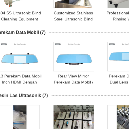
304 SS Ultrasonic Blind
Customized Stainless
Professiona
Cleaning Equipment
Steel Ultrasonic Blind
Rinsing
ertical Blinds Cleaning
Cleaners Membersihkan
Ultrasonic Bl
Fabric Blinds
3meter
erekam Data Mobil
(7)
.3 Perekam Data Mobil
Rear View Mirror
Perekam D
Inch HDMI Dengan
Perekam Data Mobil /
Dual Lens
Cermin Belakang
Mobil DVR Dengan Inset
Mirror Mir
Kamera Ganda
GPS Mic
Cam
sin Las Ultrasonik
(7)