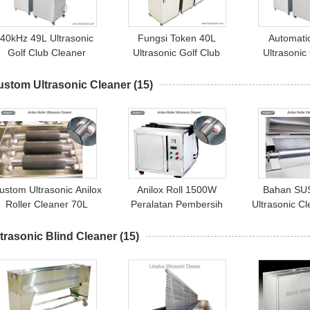
40kHz 49L Ultrasonic
Fungsi Token 40L
Automati
Golf Club Cleaner
Ultrasonic Golf Club
Ultrasonic
Dengan Inset Timer
Cleaner Hemat Biaya
Cleaner 
400x350x350mm
Tenaga Kerja
Dengan Fu
ustom Ultrasonic Cleaner
(15)
ustom Ultrasonic Anilox
Anilox Roll 1500W
Bahan SU
Roller Cleaner 70L
Peralatan Pembersih
Ultrasonic C
Dengan Sistem Rotasi
Ultrasonic Dengan
Tinta Anilo
Motor
Sistem Rotasi
trasonic Blind Cleaner
(15)