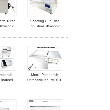
arts Turbo
Shooting Gun Rifle
Ultrasonic
Industrial Ultrasonic
Degrease
Cleaner Dengan Basket
sonic Power
Long Tank
Hz
mbersih
Mesin Pembersih
 Industri
Ultrasonic Industri 61L
n Otomatis
Untuk Cetakan Plastik
omponen
Mencuci 28kHz
k Berat
ease