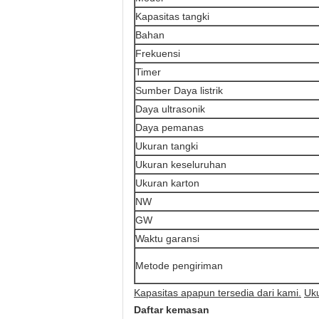
Kapasitas tangki
Bahan
Frekuensi
Timer
Sumber Daya listrik
Daya ultrasonik
Daya pemanas
Ukuran tangki
Ukuran keseluruhan
Ukuran karton
NW
GW
Waktu garansi
Metode pengiriman
Kapasitas apapun tersedia dari kami.
Uku
Daftar kemasan