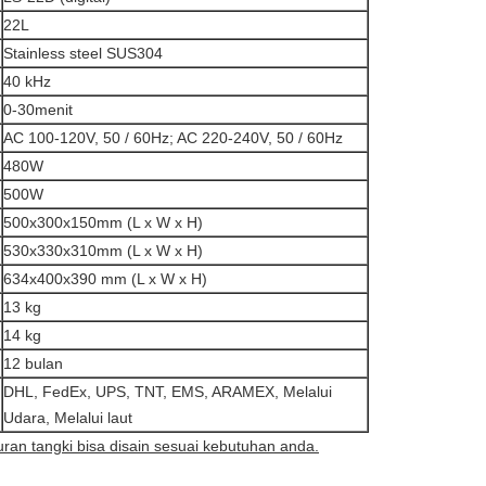
22L
Stainless steel SUS304
40 kHz
0-30menit
AC 100-120V, 50 / 60Hz; AC 220-240V, 50 / 60Hz
480W
500W
500x300x150mm (L x W x H)
530x330x310mm (L x W x H)
634x400x390 mm (L x W x H)
13 kg
14 kg
12 bulan
DHL, FedEx, UPS, TNT, EMS, ARAMEX, Melalui
Udara, Melalui laut
ran tangki bisa disain sesuai kebutuhan anda.