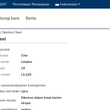
3247
Permintaan Penawaran
Indonesian
bungi kami
Berita
 Stainless Steel
eel
 produk:
t asal:
Cina
merek:
Limplus
kasi:
CE
 model:
LS-22D
t-syarat pembayaran & pengiriman:
itas min Order:
1pcs
Dikemas dalam kotak karton
an rincian:
ekspor
 pengiriman:
segera