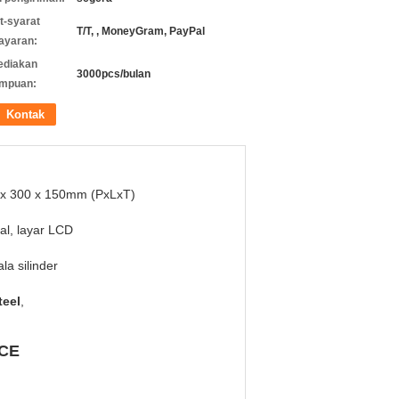
t-syarat
T/T, , MoneyGram, PayPal
ayaran:
ediakan
3000pcs/bulan
mpuan:
Kontak
 x 300 x 150mm (PxLxT)
tal, layar LCD
la silinder
teel
,
 CE