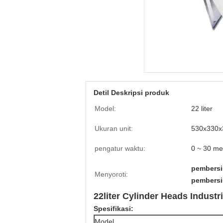
Detil Deskripsi produk
Model:
22 liter
Ukuran unit:
530x330
pengatur waktu:
0 ~ 30 me
pembersi
Menyoroti:
pembersih
22liter Cylinder Heads Indust
Spesifikasi:
Model