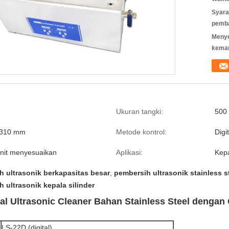
Syara
pemb
Meny
kema
Ukuran tangki:
500
x310 mm
Metode kontrol:
Digi
nit menyesuaikan
Aplikasi:
Kepa
h ultrasonik berkapasitas besar
,
pembersih ultrasonik stainless s
 ultrasonik kepala silinder
rial Ultrasonic Cleaner Bahan Stainless Steel dengan
LS-22D (digital)