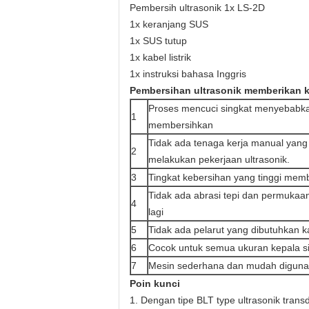
Pembersih ultrasonik 1x LS-2D
1x keranjang SUS
1x SUS tutup
1x kabel listrik
1x instruksi bahasa Inggris
Pembersihan ultrasonik memberikan k
Proses mencuci singkat menyebabka
1
membersihkan
Tidak ada tenaga kerja manual yang 
2
melakukan pekerjaan ultrasonik.
3
Tingkat kebersihan yang tinggi mem
Tidak ada abrasi tepi dan permukaa
4
lagi
5
Tidak ada pelarut yang dibutuhkan k
6
Cocok untuk semua ukuran kepala si
7
Mesin sederhana dan mudah digun
Poin kunci
1. Dengan tipe BLT type ultrasonik trans