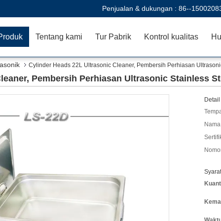
Penjualan & dukungan :
86--1500208
Produk
Tentang kami
Tur Pabrik
Kontrol kualitas
Hu
rasonik
Cylinder Heads 22L Ultrasonic Cleaner, Pembersih Perhiasan Ultrasonic
leaner, Pembersih Perhiasan Ultrasonic Stainless St
Detail
Tempa
Nama 
Sertifi
Nomor
Syara
Kuant
Kemas
Waktu