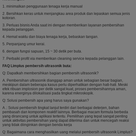
1. minimalkan penggunaan tenaga kerja manual
2. Bersihkan keras untuk menjangkau area produk dan lepaskan semua jenis
kotoran.
3. Perluas bisnis Anda saat ini dengan memberikan layanan pembersihan
kepada pelanggan.
4. Hemat waktu dan biaya tenaga kerja, bebaskan tangan.
5. Perpanjang umur kerai.
6. dengan fungsi sapuan, 15 ~ 30 detik per buta.
7. Perbaiki profit via memberikan cleaning service kepada pelanggan lain.
FAQ Limplus pembersih ultrasonik buta:
Q: Dapatkah membersihkan bagian pembersih ultrasonik?
A. Pembersihan ultrasonik dianggap aman untuk sebagian besar bagian,
meskipun dalam beberapa kasus perlu diperhatikan dengan hati-hati. Meski
efek ribuan implosion per detik sangat kuat, proses pembersihannya aman,
karena energinya dilokalisasi pada tingkat mikroskopik.
Q: Solusi pembersih apa yang harus saya gunakan?
A .: Solusi pembersih tingkat lanjut terdiri dari berbagai deterjen, bahan
pembasah dan komponen reaktif lainnya. Berbagai macam formula berbeda
yang dirancang untuk aplikasi tertentu. Pemilihan yang tepat sangat penting
untuk aktivitas pembersihan yang dapat diterima dan untuk mencegah reaksi
yang tidak diinginkan dengan benda kerja
Q: Bagaimana cara menghasilkan uang melalui pembersih ultrasonik Limplus?