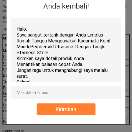
Anda kembali!
Dalam operasi sapuan, frekuensi keluaran generator ultrasonik dimodulasi di
sekitar frekuensi pusat yang mungkin dapat disesuaikan.
Teknologi pembersihan ultrasonik menyelesaikan tugas pembersihan dalam
hitungan detik, hanya 15 ~ 30 detik per buta.
Spesifikasi:
Model nomor.
LS-6002 (dengan tangki ganda)
Tangki Ultrasonic
3000x220x400mm
Membilas Tank
3000x220x400mm
Ukuran unit
3200x680x850mm
Ukuran kotak kayu
3300x750x1000mm
Daya Ultrasonik
3000W / tangki ultrasonik
Daya pemanas
Total 12 kW
Timer:
1 ~ 99min disesuaikan
Pemanas
20 ~ 80C disesuaikan
Frekuensi
40 kHz
Tangki Ultrasonic
264L
kapasitas
Kirimkan
Pilihan
Rak pengeringan, Baki pengeringan, gelembung
udara
Bahan tangki
SUS304, T = 2.0mm
Waktu garansi
1 tahun
Keuntungan: