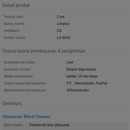
Detail produk
Tempat asal:
Cina
Nama merek:
Limplus
Sertifikasi:
CE
Nomor model:
LS-6002
Syarat-syarat pembayaran & pengiriman
Kuantitas min Order:
1set
Kemasan rincian:
Ekspor kayu kasus
Waktu pengiriman:
sekitar 15 hari kerja
Syarat-syarat pembayaran:
T/T, , MoneyGram, PayPal
Menyediakan kemampuan:
300sets/bulan
Deskripsi
Ultrasonic Blind Cleaner
Jenis mesin:
Pembersih tirai ultrasonik