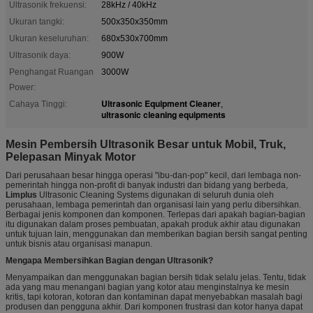
Ultrasonik frekuensi:
28kHz / 40kHz
Ukuran tangki:
500x350x350mm
Ukuran keseluruhan:
680x530x700mm
Ultrasonik daya:
900W
Penghangat Ruangan
3000W
Power:
Ultrasonic Equipment Cleaner
Cahaya Tinggi:
,
ultrasonic cleaning equipments
Mesin Pembersih Ultrasonik Besar untuk Mobil, Truk,
Pelepasan Minyak Motor
Dari perusahaan besar hingga operasi "ibu-dan-pop" kecil, dari lembaga non-
pemerintah hingga non-profit di banyak industri dan bidang yang berbeda,
Limplus
Ultrasonic Cleaning Systems digunakan di seluruh dunia oleh
perusahaan, lembaga pemerintah dan organisasi lain yang perlu dibersihkan.
Berbagai jenis komponen dan komponen. Terlepas dari apakah bagian-bagian
itu digunakan dalam proses pembuatan, apakah produk akhir atau digunakan
untuk tujuan lain, menggunakan dan memberikan bagian bersih sangat penting
untuk bisnis atau organisasi manapun.
Mengapa Membersihkan Bagian dengan Ultrasonik?
Menyampaikan dan menggunakan bagian bersih tidak selalu jelas. Tentu, tidak
ada yang mau menangani bagian yang kotor atau menginstalnya ke mesin
kritis, tapi kotoran, kotoran dan kontaminan dapat menyebabkan masalah bagi
produsen dan pengguna akhir. Dari komponen frustrasi dan kotor hanya dapat