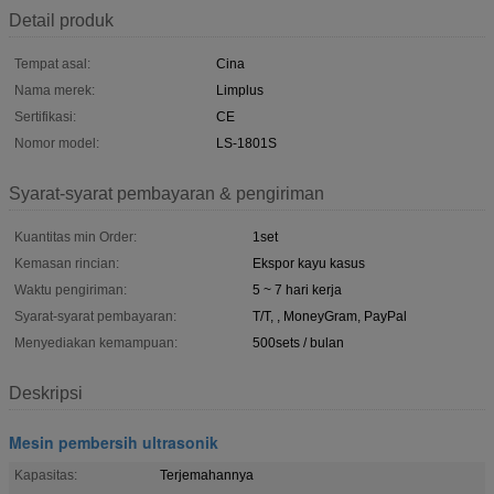
Detail produk
Tempat asal:
Cina
Nama merek:
Limplus
Sertifikasi:
CE
Nomor model:
LS-1801S
Syarat-syarat pembayaran & pengiriman
Kuantitas min Order:
1set
Kemasan rincian:
Ekspor kayu kasus
Waktu pengiriman:
5 ~ 7 hari kerja
Syarat-syarat pembayaran:
T/T, , MoneyGram, PayPal
Menyediakan kemampuan:
500sets / bulan
Deskripsi
Mesin pembersih ultrasonik
Kapasitas:
Terjemahannya