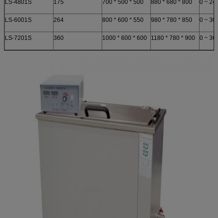
LS-4801S
175
700 * 500 * 500
880 * 680 * 800
0 ~ 24
LS-6001S
264
800 * 600 * 550
980 * 780 * 850
0 ~ 30
LS-7201S
360
1000 * 600 * 600
1180 * 780 * 900
0 ~ 36