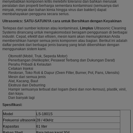
menyebabkan komponen kritis melebihi toleransi dan bahkan merusak
peralatan dan properti berharga sementara kontaminasi (semuanya dari
minyak, minyak dan bahan kimia hingga virus dan bakteri) dapat
membahayakan pengguna secara serius.
Ultrasonics: SATU-SATUNYA cara untuk Bersihkan dengan Keyakinan
Terlepas dari sumber kotoran atau kontaminasi,
Limplus
Ultrasonic Cleaning
Systems dirancang untuk mengakomodasi beragam penggunaan di berbagai
industri. Cepat, efektif dan efisien, mesin kami akan memungkinkan Anda
membersihkan hampir semua jenis komponen atau bagian. Berikut ini adalah
daftar pendek dari berbagai jenis barang yang telah dibersihkan dengan
menggunakan sistem kami.
Otomotif (Mobil, Truk, Sepeda Motor)
Penerbangan (Helikopter, Pesawat Terbang dan Dukungan Darat)
Perahu Pribadi & Kelautan
Cetakan Injeksi
Restoran, Toko Roti & Dapur (Oven Filter, Burner, Pot, Pans, Utensils)
Mesin dari semua jenis
Alat, Kacang, Baut
Ekstrusi dan Deburring
Hampir semuanya terbuat dari logam (besi dan non-ferrous), plastik, vinil,
dan kayu.
Dan banyak lagi
Spesifikasi:
Model
LS-1801S
Frekuensi ultrasonik
28 / 40kHz
Kapasitas
61 liter
Bahan Shell
Baja tahan karat 304