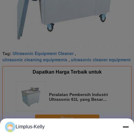
Ultrasonic Equipment Cleaner
Tag:
,
ultrasonic cleaning equipments
ultrasonic cleaner equipment
,
Dapatkan Harga Terbaik untuk
Peralatan Pembersih Industri
Ultrasonic 61L yang Besar
Membersihkan Injector Bahan
Bakar Diesel
Terus
Limplus-Kelly