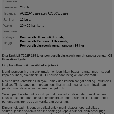
Ultrasonik:
Frekuensi:
28KHz
Tegangan:
AC220V 3fase atau AC380V, 3fase
Jaminan:
12 bulan
Waktu
20 ~ 25 hari kerja
Pengiriman:
Pembersih Ultrasonik Rumah
Cahaya
,
Pembersih Perhiasan Ultrasonik
,
Tinggi:
Pembersih ultrasonik rumah tangga 135 liter
Dua Tank LS-7202F 135 Liter pembersih ultrasonik rumah tangga dengan Oil
Filteration System
Limplus ultrasonik bersih bekerja teori:
Mandi pembersih ultrasonik untuk membersihkan bagian-bagian mesin seperti
kepala silinder, blok mesin, dll. Di perusahaan bengkel dan overhaul.
Melepaskan kontaminasi minyak, lemak dan karbon sangat penting untuk revisi
kualitas. Tidak hanya permukaan penglihatan tapi juga saluran minyak dan
pendinginan dibersihkan secara menyeluruh.
Sistem pembersihan ultrasonik yang digambarkan di sini dengan lift secara
khusus dikembangkan untuk membersihkan kepala silinder dari kedua mobil
penumpang, truk, bus dan kendaraan pertanian.
Dimensi elevasi lift, dengan osilasi untuk meningkatkan operasi bilas di
saluran, jadilah sedemikian rupa sehingga kepala silinder lebih besar juga