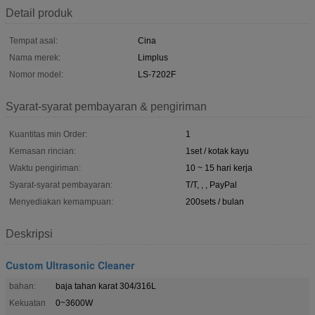
Detail produk
Tempat asal:
Cina
Nama merek:
Limplus
Nomor model:
LS-7202F
Syarat-syarat pembayaran & pengiriman
Kuantitas min Order:
1
Kemasan rincian:
1set / kotak kayu
Waktu pengiriman:
10 ~ 15 hari kerja
Syarat-syarat pembayaran:
T/T, , , PayPal
Menyediakan kemampuan:
200sets / bulan
Deskripsi
Custom Ultrasonic Cleaner
bahan:
baja tahan karat 304/316L
Kekuatan
0~3600W