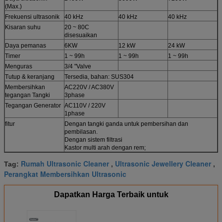
(Max.)
Frekuensi ultrasonik
40 kHz
40 kHz
40 kHz
Kisaran suhu
20 ~ 80C
disesuaikan
Daya pemanas
6KW
12 kW
24 kW
Timer
1 ~ 99h
1 ~ 99h
1 ~ 99h
Menguras
3/4 "Valve
Tutup & keranjang
Tersedia, bahan: SUS304
Membersihkan
AC220V / AC380V
tegangan Tangki
3phase
Tegangan Generator
AC110V / 220V
1phase
fitur
Dengan tangki ganda untuk pembersihan dan
pembilasan.
Dengan sistem filtrasi
Kastor multi arah dengan rem;
Rumah Ultrasonic Cleaner
Ultrasonic Jewellery Cleaner
Tag:
,
,
Perangkat Membersihkan Ultrasonic
Dapatkan Harga Terbaik untuk