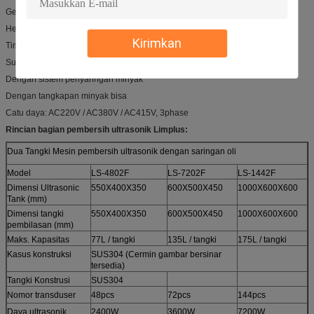
Generator elektronik: LSG1800
Heater (hot plate) power: 9KW
Kirimkan
Timer: 0 ~ 999minutes
Suhu: 20 ~ 95C
Dengan sistem penyaringan minyak
Dengan tangkapan minyak bisa
Catu daya: AC220V / AC380V / AC415V, 3phase
Rincian bagian pembersih ultrasonik Limplus:
Dua Tangki Mesin pembersih ultrasonik dengan saringan oli
Model
LS-4802F
LS-7202F
LS-1442F
Dimensi Ultrasonic
550X400X350
600X500X450
1000X600X600
Tank (mm)
Dimensi tangki
550X400X350
600X500X450
1000X600X600
pembilasan (mm)
Maks. Kapasitas
77L / tangki
135L / tangki
175L / tangki
Kasus konstruksi
SUS304 (Cermin gambar bersinar
tersedia)
Tangki Konstrusi
SUS304
Nomor transduser
48pcs
72pcs
144pcs
Daya ultrasonik
2400W
3600W
7200W