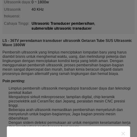
Ultrasonik daya:
0 ~ 1800w
Ultrasonik
40 KHz
frekuensi:
Ultrasonic Transducer pembersihan
Cahaya Tinggi:
,
submersible ultrasonic transducer
LS - 36TV perendaman transduser ultrasonik Getaran Tube SUS Ultrasonic
Wave 1800W
Pembersih ultrasonik yang limplus menciptakan lompatan baru yang harus
diambil bisnis untuk menghemat waktu, uang, dan melindungi pekerja dan
lingkungan dengan menciptakan kondisi kerja yang lebih aman. Dengan
menggunakan pembersih ultrasonik, proses pembersihan bagian-bagian
mesin sangat dipercepat dan murah, bahan kimia beracun diganti dalam
prosesnya dengan alternatif yang ramah lingkungan dan hemat biaya.
Poin penting:
Limplus pembersih ultrasonik mengadopsi transduser daya dan teknologi
perekat ikatan
Mengadopsi sirkuit mikroprosesor, tampilan digital, chip keramik
piezoelektrik asli CeramTec dari Jepang, peralatan mesin CNC presisi
tinggi.
Beberapa arah ultrasonik memastikan pembersihan menyeluruh dan
menyeluruh untuk bagian-bagiannya; Jaga bagian presisi mesin
dibersihkan
Dengan sistem deteksi permukaan air untuk menjamin keselamatan kerja
dan memberikan perlindungan bagi mesin.
Transduser keramik piezoelektrik keramik
Mudah pengoperasian dan gaya profesional.