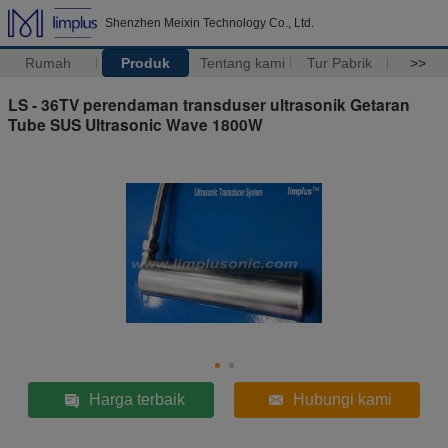
Shenzhen Meixin Technology Co., Ltd.
Rumah
Produk
Tentang kami
Tur Pabrik
>>
LS - 36TV perendaman transduser ultrasonik Getaran
Tube SUS Ultrasonic Wave 1800W
Harga terbaik
Hubungi kami