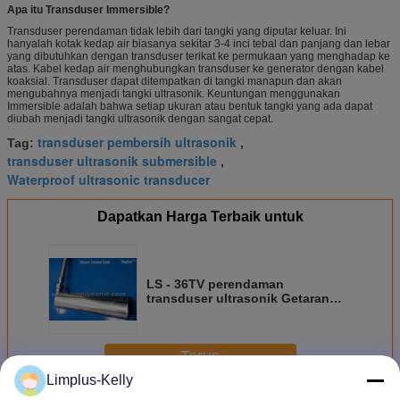
Apa itu Transduser Immersible?
Transduser perendaman tidak lebih dari tangki yang diputar keluar. Ini
hanyalah kotak kedap air biasanya sekitar 3-4 inci tebal dan panjang dan lebar
yang dibutuhkan dengan transduser terikat ke permukaan yang menghadap ke
atas. Kabel kedap air menghubungkan transduser ke generator dengan kabel
koaksial. Transduser dapat ditempatkan di tangki manapun dan akan
mengubahnya menjadi tangki ultrasonik. Keuntungan menggunakan
Immersible adalah bahwa setiap ukuran atau bentuk tangki yang ada dapat
diubah menjadi tangki ultrasonik dengan sangat cepat.
transduser pembersih ultrasonik
Tag:
,
transduser ultrasonik submersible
,
Waterproof ultrasonic transducer
Dapatkan Harga Terbaik untuk
LS - 36TV perendaman
transduser ultrasonik Getaran
Tube SUS Ultrasonic Wave 1800W
Terus
Limplus-Kelly