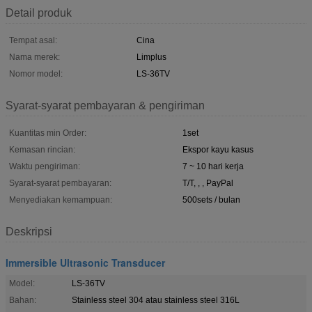
Detail produk
Tempat asal:
Cina
Nama merek:
Limplus
Nomor model:
LS-36TV
Syarat-syarat pembayaran & pengiriman
Kuantitas min Order:
1set
Kemasan rincian:
Ekspor kayu kasus
Waktu pengiriman:
7 ~ 10 hari kerja
Syarat-syarat pembayaran:
T/T, , , PayPal
Menyediakan kemampuan:
500sets / bulan
Deskripsi
Immersible Ultrasonic Transducer
Model:
LS-36TV
Bahan:
Stainless steel 304 atau stainless steel 316L