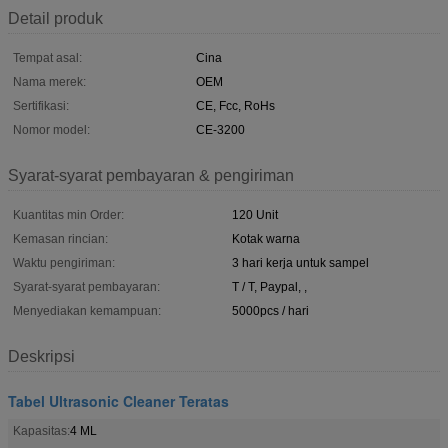
Detail produk
Tempat asal:
Cina
Nama merek:
OEM
Sertifikasi:
CE, Fcc, RoHs
Nomor model:
CE-3200
Syarat-syarat pembayaran & pengiriman
Kuantitas min Order:
120 Unit
Kemasan rincian:
Kotak warna
Waktu pengiriman:
3 hari kerja untuk sampel
Syarat-syarat pembayaran:
T / T, Paypal, ,
Menyediakan kemampuan:
5000pcs / hari
Deskripsi
Tabel Ultrasonic Cleaner Teratas
Kapasitas:
4 ML