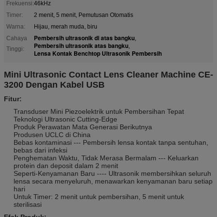
Frekuensi:
46kHz
Timer:
2 menit, 5 menit, Pemutusan Otomatis
Warna:
Hijau, merah muda, biru
Pembersih ultrasonik di atas bangku
Cahaya
,
Pembersih ultrasonik atas bangku
,
Tinggi:
Lensa Kontak Benchtop Ultrasonik Pembersih
Mini Ultrasonic Contact Lens Cleaner Machine CE-
3200 Dengan Kabel USB
Fitur:
Transduser Mini Piezoelektrik untuk Pembersihan Tepat
Teknologi Ultrasonic Cutting-Edge
Produk Perawatan Mata Generasi Berikutnya
Produsen UCLC di China
Bebas kontaminasi --- Pembersih lensa kontak tanpa sentuhan,
bebas dari infeksi
Penghematan Waktu, Tidak Merasa Bermalam --- Keluarkan
protein dan deposit dalam 2 menit
Seperti-Kenyamanan Baru ---- Ultrasonik membersihkan seluruh
lensa secara menyeluruh, menawarkan kenyamanan baru setiap
hari
Untuk Timer: 2 menit untuk pembersihan, 5 menit untuk
sterilisasi
Efek Produk: