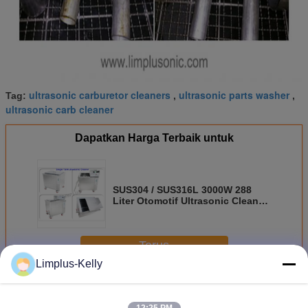
ultrasonic carburetor cleaners
ultrasonic parts washer
Tag:
,
,
ultrasonic carb cleaner
Dapatkan Harga Terbaik untuk
SUS304 / SUS316L 3000W 288
Liter Otomotif Ultrasonic Cleaner
Untuk DPF Clean
Terus
Limplus-Kelly
Otomotif Ultrasonic Cleaner
Lebih