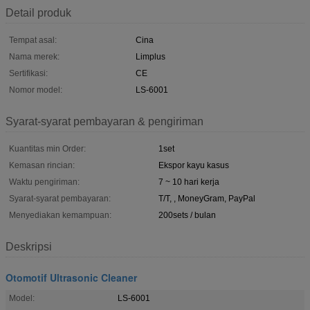
Detail produk
Tempat asal:
Cina
Nama merek:
Limplus
Sertifikasi:
CE
Nomor model:
LS-6001
Syarat-syarat pembayaran & pengiriman
Kuantitas min Order:
1set
Kemasan rincian:
Ekspor kayu kasus
Waktu pengiriman:
7 ~ 10 hari kerja
Syarat-syarat pembayaran:
T/T, , MoneyGram, PayPal
Menyediakan kemampuan:
200sets / bulan
Deskripsi
Otomotif Ultrasonic Cleaner
Model:
LS-6001