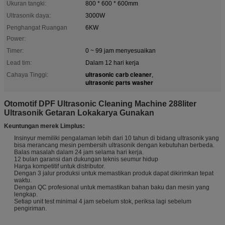
Ukuran tangki:
800 * 600 * 600mm
Ultrasonik daya:
3000W
Penghangat Ruangan
6KW
Power:
Timer:
0 ~ 99 jam menyesuaikan
Lead tim:
Dalam 12 hari kerja
ultrasonic carb cleaner
Cahaya Tinggi:
,
ultrasonic parts washer
Otomotif DPF Ultrasonic Cleaning Machine 288liter
Ultrasonik Getaran Lokakarya Gunakan
Keuntungan merek Limplus:
Insinyur memiliki pengalaman lebih dari 10 tahun di bidang ultrasonik yang
bisa merancang mesin pembersih ultrasonik dengan kebutuhan berbeda.
Balas masalah dalam 24 jam selama hari kerja.
12 bulan garansi dan dukungan teknis seumur hidup
Harga kompetitif untuk distributor.
Dengan 3 jalur produksi untuk memastikan produk dapat dikirimkan tepat
waktu.
Dengan QC profesional untuk memastikan bahan baku dan mesin yang
lengkap.
Setiap unit test minimal 4 jam sebelum stok, periksa lagi sebelum
pengiriman.